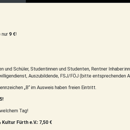
e nur
9 €
!
innen und Schüler, Studentinnen und Studenten, Rentner Inhaber:i
lligendienst, Auszubildende, FSJ/FÖJ (bitte entsprechenden A
nnzeichen „B“ im Ausweis haben freien Eintritt.
5!
 welchem Tag!
Kultur Fürth e.V.: 7,50 €