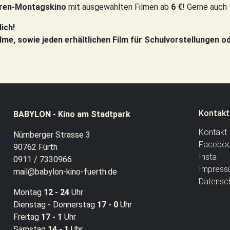
ren-Montagskino
mit ausgewählten Filmen ab
6 €
! Gerne auch 
ich!
ilme, sowie jeden erhältlichen Film für Schulvorstellungen o
Kontakt
BABYLON - Kino am Stadtpark
Kontakt
Nürnberger Strasse 3
Facebo
90762 Fürth
Insta
0911 / 7330966
Impress
mail@babylon-kino-fuerth.de
Datensc
Montag
12 - 24
Uhr
Dienstag - Donnerstag
17 - 0
Uhr
Freitag
17 - 1
Uhr
Samstag
14 - 1
Uhr