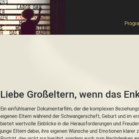
Haup
Main 
Progr
iler
Liebe Großeltern, wenn das E
Ein einfühlsamer Dokumentarfilm, der die komplexen Beziehungs
eigenen Eltern während der Schwangerschaft, Geburt und im ers
bietet wertvolle Einblicke in die Herausforderungen und Freude
junge Eltern dabei, ihre eigenen Wünsche und Emotionen klarer zu
Porträt, das nicht nur berührt, sondern auch zum Nachdenken an