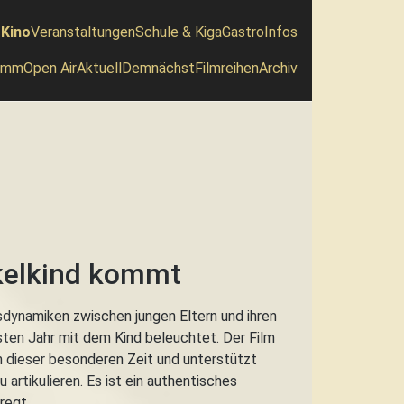
tnavigation
Kino
Veranstaltungen
Schule & Kiga
Gastro
Infos
navigation (Level2)
amm
Open Air
Aktuell
Demnächst
Filmreihen
Archiv
nkelkind kommt
dynamiken zwischen jungen Eltern und ihren
ten Jahr mit dem Kind beleuchtet. Der Film
n dieser besonderen Zeit und unterstützt
 artikulieren. Es ist ein authentisches
regt.