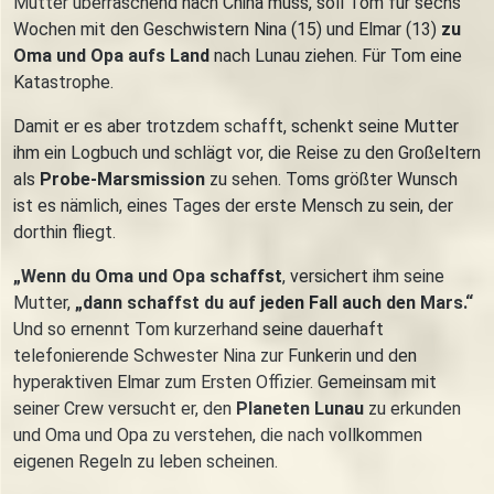
Mutter überraschend nach China muss, soll Tom für sechs
Wochen mit den Geschwistern Nina (15) und Elmar (13)
zu
Oma und Opa aufs Land
nach Lunau ziehen. Für Tom eine
Katastrophe.
Damit er es aber trotzdem schafft, schenkt seine Mutter
ihm ein Logbuch und schlägt vor, die Reise zu den Großeltern
als
Probe-Marsmission
zu sehen. Toms größter Wunsch
ist es nämlich, eines Tages der erste Mensch zu sein, der
dorthin fliegt.
„Wenn du Oma und Opa schaffst
, versichert ihm seine
Mutter,
„dann schaffst du auf jeden Fall auch den Mars.“
Und so ernennt Tom kurzerhand seine dauerhaft
telefonierende Schwester Nina zur Funkerin und den
hyperaktiven Elmar zum Ersten Offizier. Gemeinsam mit
seiner Crew versucht er, den
Planeten Lunau
zu erkunden
und Oma und Opa zu verstehen, die nach vollkommen
eigenen Regeln zu leben scheinen.