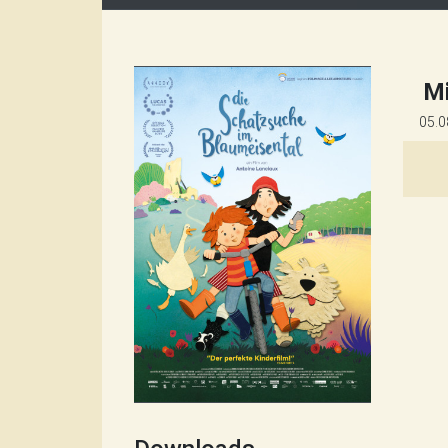
M
05.0